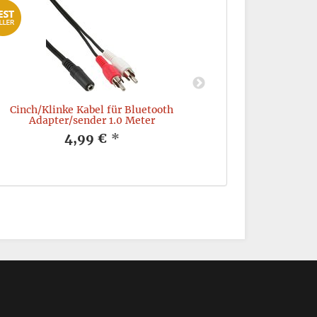
Cinch/Klinke Kabel für Bluetooth
Goldwing
Adapter/sender 1.0 Meter
6
4,99 €
*