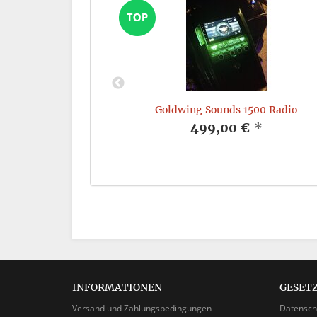
utsprecher
Goldwing Sounds 1500 Radio
*
499,00 €
*
INFORMATIONEN
GESET
Versand und Zahlungsbedingungen
Datensch