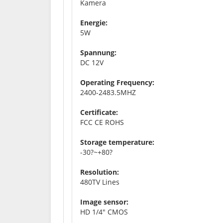
Kamera
Energie:
5W
Spannung:
DC 12V
Operating Frequency:
2400-2483.5MHZ
Certificate:
FCC CE ROHS
Storage temperature:
-30?~+80?
Resolution:
480TV Lines
Image sensor:
HD 1/4" CMOS